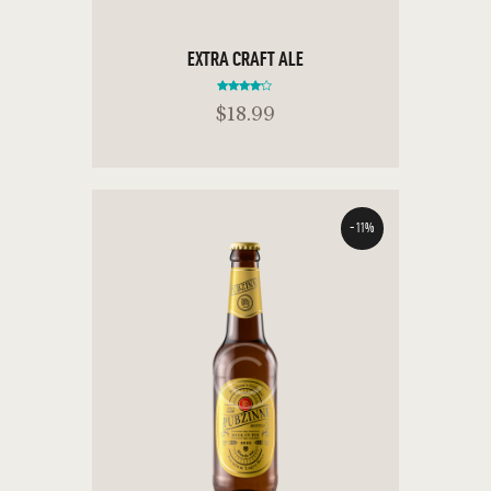
EXTRA CRAFT ALE
Rated
$
18
.
99
4.00
out of 5
-11%
ADD TO CART