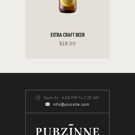
EXTRA CRAFT BEER
$
18
.
99
READ MORE
Open At : 6:00 PM To 2:00 AM
info@yoursite.com