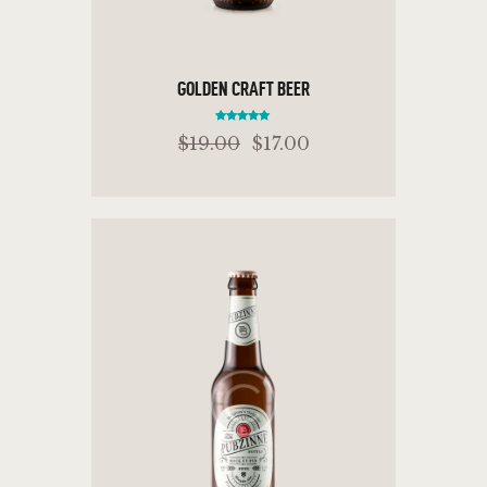
GOLDEN CRAFT BEER
Rated
$
19
.
00
$
17
.
00
5.00
out of 5
ADD TO CART