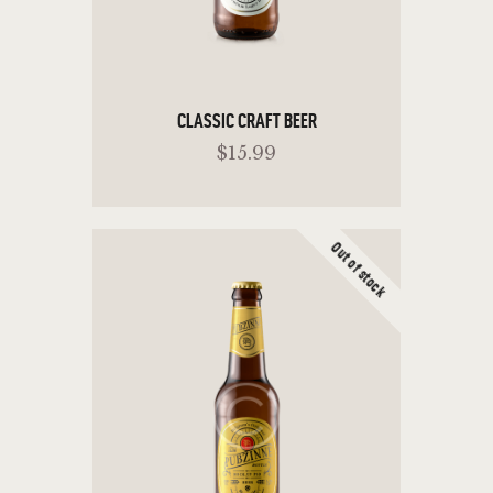
CLASSIC CRAFT BEER
$
15
.
99
Out of stock
ADD TO CART