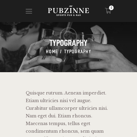
0
TYPOGRAPHY
HOME
PAGES
HOME
TYPOGRAPHY
BLOG
SHOP
Quisque rutrum. Aenean imperdiet.
Etiam ultricies nisi vel augue.
Curabitur ullamcorper ultricies nisi.
Nam eget dui. Etiam rhoncus.
Maecenas tempus, tellus eget
condimentum rhoncus, sem quam