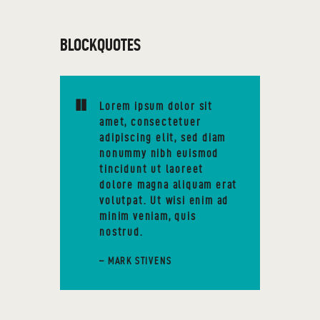
BLOCKQUOTES
Lorem ipsum dolor sit
amet, consectetuer
adipiscing elit, sed diam
nonummy nibh euismod
tincidunt ut laoreet
dolore magna aliquam erat
volutpat. Ut wisi enim ad
minim veniam, quis
nostrud.
– MARK STIVENS