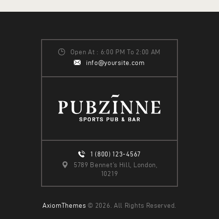
Open At : 6:00 PM To 2:00 AM
info@yoursite.com
1 (800) 123-4567
5789 Bennet’s Hill, London,
10219
AxiomThemes
© 2026. All Rights Reserved.