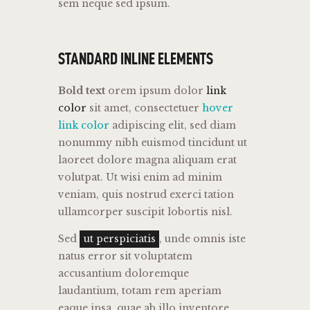
sem neque sed ipsum.
STANDARD INLINE ELEMENTS
Bold text
orem ipsum dolor
link
color
sit amet, consectetuer
hover
link color
adipiscing elit, sed diam
nonummy nibh euismod tincidunt ut
laoreet dolore magna aliquam erat
volutpat. Ut wisi enim ad minim
veniam, quis nostrud exerci tation
ullamcorper suscipit lobortis nisl.
Sed
ut perspiciatis
, unde omnis iste
natus error sit voluptatem
accusantium doloremque
laudantium, totam rem aperiam
eaque ipsa, quae ab illo inventore