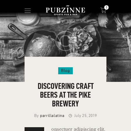
0
HOME
PAGES
BLOG
SHOP
Blog
DISCOVERING CRAFT
BEERS AT THE PIKE
BREWERY
By
parrillalatina
July 25, 2019
onsectuer adipiscing elit,