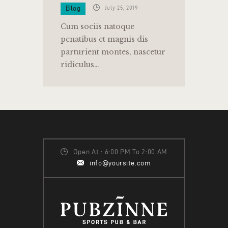
Blog
July 25, 2019
Cum sociis natoque
penatibus et magnis dis
parturient montes, nascetur
ridiculus…
Open At : 6:00 PM To 2:00 AM
info@yoursite.com